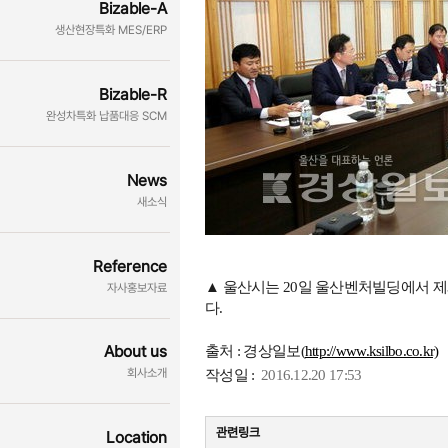
Bizable-A
생산현장특화 MES/ERP
Bizable-R
완성차특화 납품대응 SCM
News
새소식
Reference
▲ 울산시는 20일 울산벤처빌딩에서 
자사홍보자료
다.
About us
출처 : 경상일보(
http://www.ksilbo.co.kr)
회사소개
작성일 :
2016.12.20 17:53
관련링크
Location