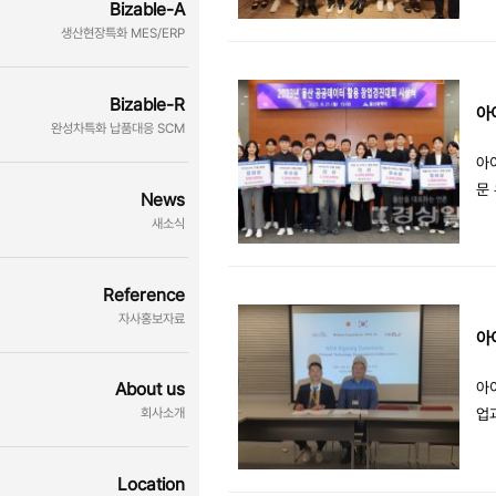
Bizable-A
Mo
생산현장특화 MES/ERP
등
의 
를 
Bizable-R
a
완성차특화 납품대응 SCM
서
아
공
문
News
례
보 
새소식
인
=9
AP
었
Reference
벌
자사홍보자료
닝
아
로
아
About us
시
업
회사소개
사
회
다
Location
도