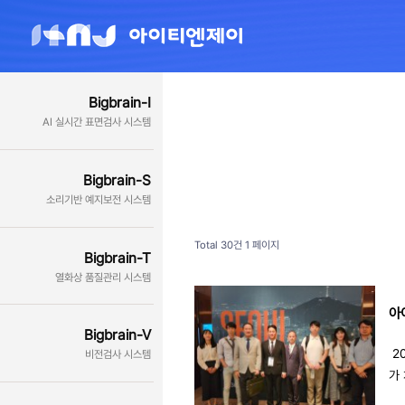
Bigbrain-I
AI 실시간 표면검사 시스템
Bigbrain-S
소리기반 예지보전 시스템
Total 30건
1 페이지
Bigbrain-T
열화상 품질관리 시스템
아이
Bigbrain-V
2
비전검사 시스템
가
논