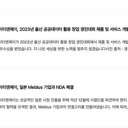
bile Association)가 주관하며, 전 세계 ICT 리더뿐만 아니라 정부, 규제기관, 기
에서 1000명 이상의 주요 인사가 참여하였습니다. 국내에서는 과학기술정보통신부 
GDIN (Global Digital Innovation Network)이 이를 주관하고,KT가 호스트 스
맡았습니다. (주)아이티엔제이(대표 양희종)는 GSMA APAC DXAF의 "DX Accel
tion Summit"에 참석하여 16개의 최신 기술 기업중 하나로 선정되어 심사 위원들 
 자사의 인공지능/머신러닝 기술을 선보이는 영광을 누렸습니다. 스마트제조 분야에
이티엔제이가 2023년 울산 공공데이터 활용 창업 경진대회에서 제품 및 서비스 개
지능과 머신러닝을 활용하여 품질검사, 생산자동화, 로봇제어 등을 효과적으로 구현
 우수상을 받았습니다. 더 나은 세상을 위한 노력을 멈추지 않겠습니다사진 출처 : 
를 공유하였으며, 이를 통해 제조업체가 직면한 다양한 어려움을 극복할 수 있는 혁
이춘봉 기자 기사원문 : https://www.ksilbo.co.kr/news/articleView.html?id
 기술을 소개하였습니다. 이러한 공로와 기술력을 인정받아 (주)아이티엔제이는 M3
77942 https://www.iusm.co.kr/news/articleView.html?idxno=1021945
AC 2023에서 제공하는 Innovative Tech Showcase Award를수상하는 영예를
습니다. 인공지능/머신러닝 분야에서의 높은 평가와 성과를 인정받았으며, 향후에도
 리더로서의 역할을 확실하게 이어나가고 있습니다.(주)아이티엔제이는 인공지능/
 기반의 품질검사 솔루션, 설비예지보전기술, 디지털 트란스포메이션 기술 등을 중심
이티엔제이, 일본 Mebius 기업과 NDA 체결
 제조 산업을 혁신하는 솔루션을 개발하고 있으며, 미국, 태국 등 다양한 국가로의 
이티엔제이는 성공적인 일본 시장 진출을 위해 작년 12월에 사절단을 파견하여 현지
작으로 해외시장 진출 확대를 위한Joint Venture 설립을 추진 중에 있습니다. 이로
과의 협력을 모색한 결과, Mebius 기업과의 연결고리를 만들어냈습니다. 이에 따라,
는 글로벌 시장에서의 성장과 혁신을 지속적으로 추진하고 있습니다.
사는 상호간의 기술 협력과 비즈니스 도입을 위한 비밀유지협정(NDA)을 체결하였
.아이티엔제이는 딥러닝 기반 솔루션들에 대한 탁월한 역량을 바탕으로, 일본 시장
입 방안을 탐색하고자 하였습니다. 이를 위해 파트너사인 Mebius 기업과의 협력 