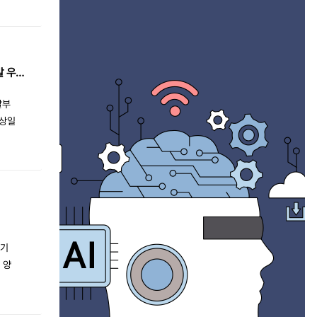
업
산하
폰서
er
아이티엔제이, 2023년 울산 공공데이터 활용 창업 경진대회 제품 및 서비스 개발 우수상
앞에
서 인
발부
한 사
경상일
신적
xno
60
 얻
 글로
머신러
으
수출을
 기
써 회
 양
습니
에서의
프로젝